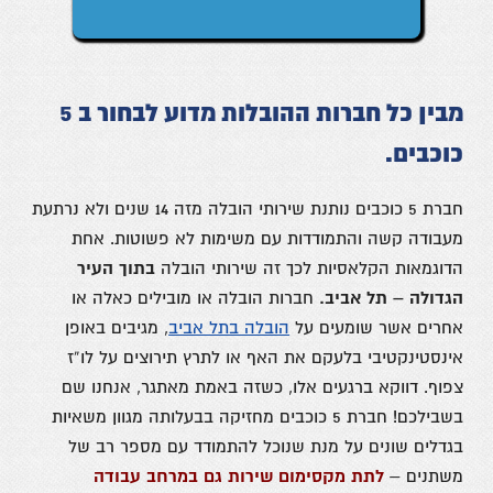
מבין כל חברות ההובלות מדוע לבחור ב 5
כוכבים.
חברת 5 כוכבים נותנת שירותי הובלה מזה 14 שנים ולא נרתעת
מעבודה קשה
והתמודדות
עם משימות לא פשוטות. אחת
הדוגמאות הקלאסיות
לכך זה שירותי הובלה
בתוך העיר
הגדולה – תל אביב.
חברות הובלה או מובילים כאלה או
אחרים אשר שומעים על
הובלה בתל אביב
, מגיבים באופן
אינסטינקטיבי ב
לעקם את האף או לתרץ תירוצים על לו”ז
צפוף. דווקא ברגעים אלו, כשזה באמת מאתגר, אנחנו שם
בשבילכם!
חברת 5 כוכבים מחזיקה בבעלותה מגוון משאיות
בגדלים שונים על מנת
שנוכל להתמודד עם מספר רב של
משתנים –
לתת מקסימום שירות גם במרחב עבודה